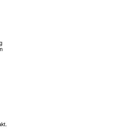
g
nn
kt.