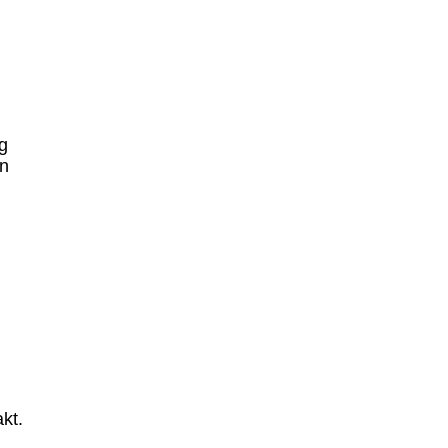
g
nn
kt.